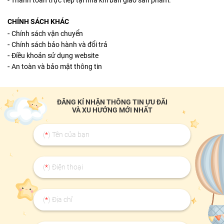
- Thanh toán trực tiếp tại nhà khi bàn giao sản phẩm.
CHÍNH SÁCH KHÁC
-
Chính sách vận chuyển
-
Chính sách bảo hành và đổi trả
-
Điều khoản sử dụng website
-
An toàn và bảo mật thông tin
ĐĂNG KÍ NHẬN THÔNG TIN ƯU ĐÃI
VÀ XU HƯỚNG MỚI NHẤT
(
*
) Tên của bạn
(
*
) Điện thoại
(
*
) Địa chỉ