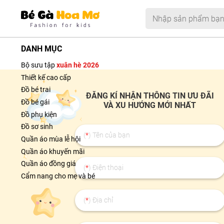
DANH MỤC
Bộ sưu tập
xuân hè 2026
Thiết kế cao cấp
Đồ bé trai
ĐĂNG KÍ NHẬN THÔNG TIN ƯU ĐÃI
Đồ bé gái
VÀ XU HƯỚNG MỚI NHẤT
Đồ phụ kiện
Đồ sơ sinh
(
*
) Tên của bạn
Quần áo mùa lễ hội
Quần áo khuyến mãi
Quần áo đồng giá
(
*
) Điện thoại
Cẩm nang cho mẹ và bé
(
*
) Địa chỉ