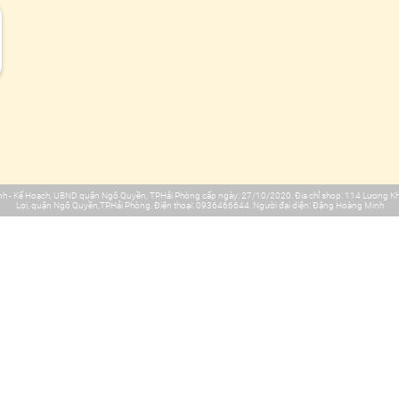
h - Kế Hoạch, UBND quận Ngô Quyền, TP.Hải Phòng cấp ngày: 27/10/2020. Địa chỉ shop: 114 Lương Khá
Lợi, quận Ngô Quyền,TP.Hải Phòng. Điện thoại: 0936466644. Người đại diện: Đặng Hoàng Minh