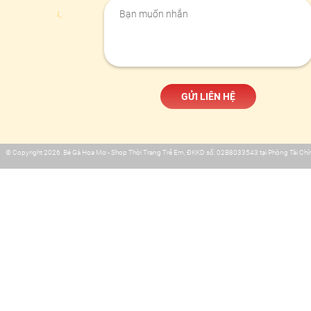
© Copyright 2026. Bé Gà Hoa Mơ - Shop Thời Trang Trẻ Em, ĐKKD số: 02B8033543 tại Phòng Tài Chín