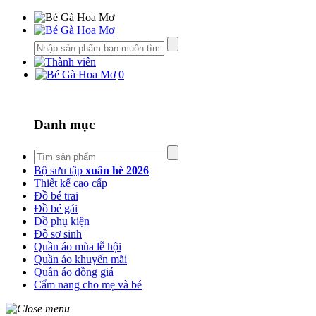
0
Danh mục
Bộ sưu tập
xuân hè 2026
Thiết kế cao cấp
Đồ bé trai
Đồ bé gái
Đồ phụ kiện
Đồ sơ sinh
Quần áo mùa lễ hội
Quần áo khuyến mãi
Quần áo đồng giá
Cẩm nang cho mẹ và bé