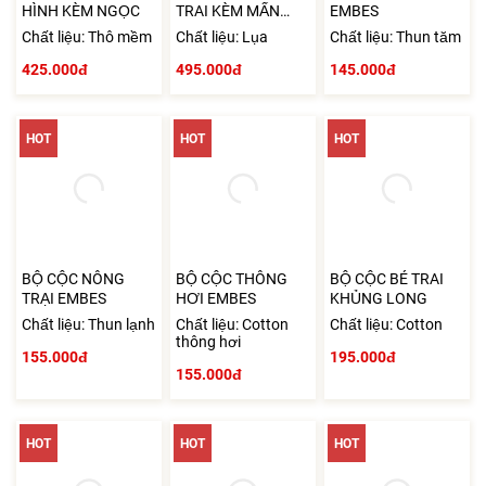
HÌNH KÈM NGỌC
TRAI KÈM MẤN
EMBES
TAG
Chất liệu: Thô mềm
Chất liệu: Lụa
Chất liệu: Thun tăm
425.000đ
495.000đ
145.000đ
HOT
HOT
HOT
BỘ CỘC NÔNG
BỘ CỘC THÔNG
BỘ CỘC BÉ TRAI
TRẠI EMBES
HƠI EMBES
KHỦNG LONG
Chất liệu: Thun lạnh
Chất liệu: Cotton
Chất liệu: Cotton
thông hơi
155.000đ
195.000đ
155.000đ
HOT
HOT
HOT