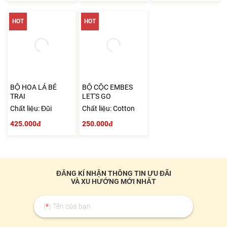
HOT
HOT
BỘ HOA LÁ BÉ
BỘ CỘC EMBES
TRAI
LET'S GO
Chất liệu: Đũi
Chất liệu: Cotton
425.000đ
250.000đ
ĐĂNG KÍ NHẬN THÔNG TIN ƯU ĐÃI
VÀ XU HƯỚNG MỚI NHẤT
(
*
) Tên của bạn