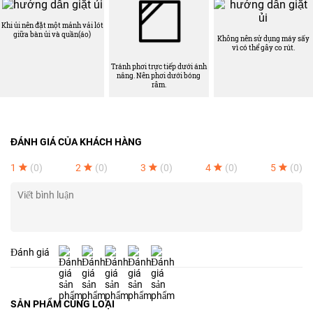
Khi ủi nên đặt một mảnh vải lót
giữa bàn ủi và quần(áo)
Không nên sử dụng máy sấy
vì có thể gây co rút.
Tránh phơi trực tiếp dưới ánh
nắng. Nên phơi dưới bóng
râm.
ĐÁNH GIÁ CỦA KHÁCH HÀNG
1
(0)
2
(0)
3
(0)
4
(0)
5
(0)
Đánh giá
SẢN PHẨM CÙNG LOẠI