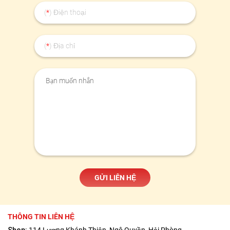
(
*
) Điện thoại
(
*
) Địa chỉ
THÔNG TIN LIÊN HỆ
Shop:
114 Lương Khánh Thiện, Ngô Quyền, Hải Phòng