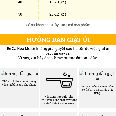
140
18-20 (kg)
150
20-22 (kg)
Có sự khác nhau tùy từng mã sản phẩm
HƯỚNG DẪN GIẶT ỦI
Bé Gà Hoa Mơ sẽ không giải quyết các hư tổn do việc giặt ủi
bất cẩn gây ra.
Vì vậy, xin hãy đọc kỹ các hướng dẫn sau đây:
Không giặt bằng nước nóng.
Nên giặt bằng tay nhẹ nhàng.
Sản phẩm được in màu đậm
có thể bị ra màu. Hãy giặt
riêng !
Nên dùng nước giặt cho
trẻ.Không dùng chất tẩy trắng
( vì có thể gây phai màu)