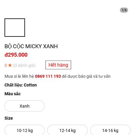
1/6
BỘ CỘC MICKY XANH
đ295.000
Hết hàng
0
(0 đánh giá)
Mua sỉ lẻ liên hệ
0869 111 193
để được báo giá và tư vấn
Chất liệu: Cotton
Màu sắc
Xanh
Size
10-12 kg
12-14 kg
14-16 kg