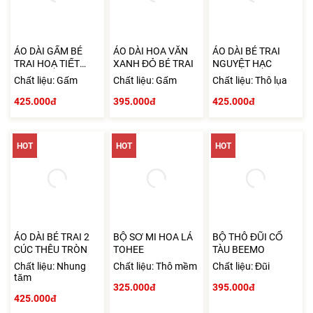
ÁO DÀI GẤM BÉ
ÁO DÀI HOA VĂN
ÁO DÀI BÉ TRAI
TRAI HOẠ TIẾT
XANH ĐỎ BÉ TRAI
NGUYỆT HẠC
NGỰA
Chất liệu: Gấm
Chất liệu: Gấm
Chất liệu: Thô lụa
425.000đ
395.000đ
425.000đ
HOT
HOT
HOT
ÁO DÀI BÉ TRAI 2
BỘ SƠ MI HOA LÁ
BỘ THÔ ĐŨI CỔ
CÚC THÊU TRÒN
TOHEE
TÀU BEEMO
Chất liệu: Nhung
Chất liệu: Thô mềm
Chất liệu: Đũi
tăm
325.000đ
395.000đ
425.000đ