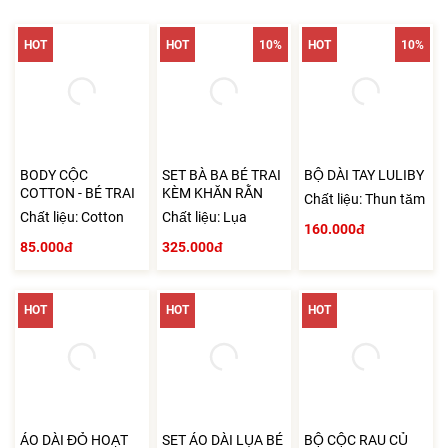
HOT
HOT
10%
HOT
10%
BODY CỘC
SET BÀ BA BÉ TRAI
BỘ DÀI TAY LULIBY
COTTON - BÉ TRAI
KÈM KHĂN RẰN
Chất liệu: Thun tăm
Chất liệu: Cotton
Chất liệu: Lụa
160.000đ
85.000đ
325.000đ
HOT
HOT
HOT
ÁO DÀI ĐỎ HOẠT
SET ÁO DÀI LỤA BÉ
BỘ CỘC RAU CỦ